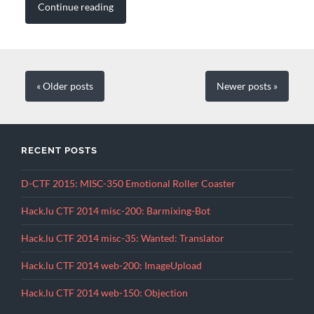
Continue reading
« Older
posts
Newer
posts
»
RECENT POSTS
D-CTF 2015: MISC-350 Emotional Roller Coaster
Hack.lu CTF 2014 misc-200: Barmixing-Bot
Hack.lu CTF 2014 misc-35: Wanted: Translator
Hack.lu CTF 2014 web-200: ImageUpload
Hack.lu CTF 2014 web-150: Objection