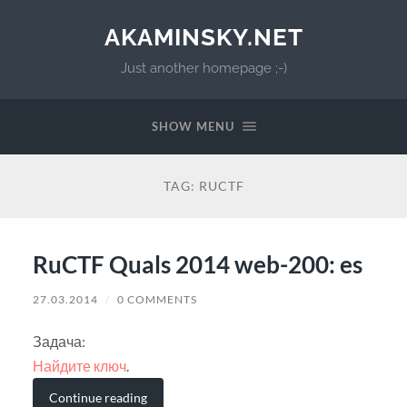
AKAMINSKY.NET
Just another homepage ;-)
SHOW MENU
TAG:
RUCTF
RuCTF Quals 2014 web-200: es
27.03.2014
/
0 COMMENTS
Задача:
Найдите ключ
.
Continue reading